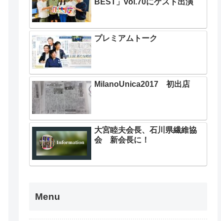
BEST」vol.70にゲスト出演
プレミアムトーク
MilanoUnica2017 初出店
大宮睦夫会長、石川県繊維協
会 新会長に！
Menu