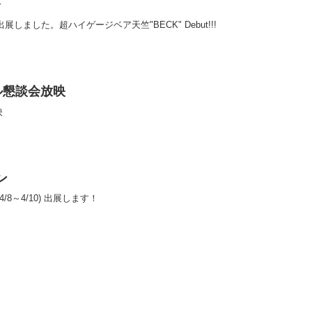
会
6)出展しました。超ハイゲージベア天竺"BECK" Debut!!!
ル懇談会放映
映
ン
/8～4/10) 出展します！