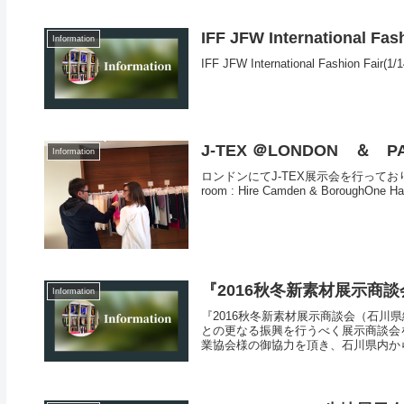
IFF JFW International Fas
Information
IFF JFW International Fashion Fa
J-TEX ＠LONDON ＆ P
Information
ロンドンにてJ-TEX展示会を行っております。CONT
room : Hire Camden & BoroughOne Hami
『2016秋冬新素材展示商
Information
『2016秋冬新素材展示商談会（石
との更なる振興を行うべく展示商談会
業協会様の御協力を頂き、石川県内から弊