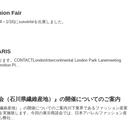
hion Fair
ir(1/14～1/16)にsuivéritéを出展しました。
ARIS
ACTLondonIntercontinental London Park Lanemeeting
lton Pl...
談会（石川県繊維産地）』の開催についてのご案内
川県繊維産地）』の開催についてのご案内川下業界であるファッション産業
を実施致します。今回の展示商談会では、日本アパレルファッション産
社...