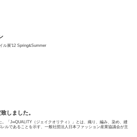
ン
12 Spring&Summer
認定致しました。
た。「J∞QUALITY（ジェイクオリティ）」とは、織り、編み、染め、縫
パレルであることを示す、一般社団法人日本ファッション産業協議会が主