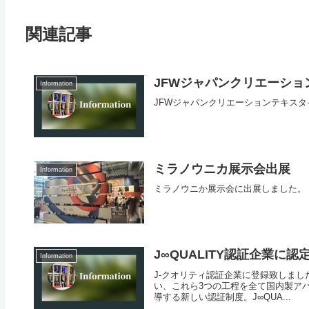
関連記事
JFWジャパンクリエーショ
Information
JFWジャパンクリエーションテキスタイル展'
ミラノウニカ展示会出展
Information
ミラノウニか展示会に出展しました。
J∞QUALITY認証企業に
Information
J-クオリティ認証企業に登録致しまし
い、これら3つの工程を全て国内製ア
導する新しい認証制度。J∞QUA...