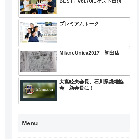
BEST」vol.70にゲスト出演
プレミアムトーク
MilanoUnica2017 初出店
大宮睦夫会長、石川県繊維協
会 新会長に！
Menu