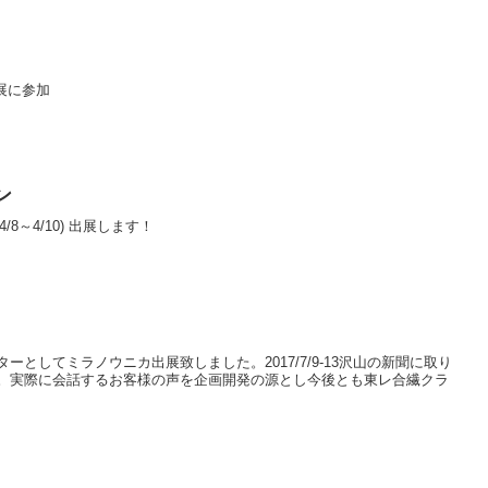
ル展に参加
ン
/8～4/10) 出展します！
としてミラノウニカ出展致しました。2017/7/9-13沢山の新聞に取り
。実際に会話するお客様の声を企画開発の源とし今後とも東レ合繊クラ