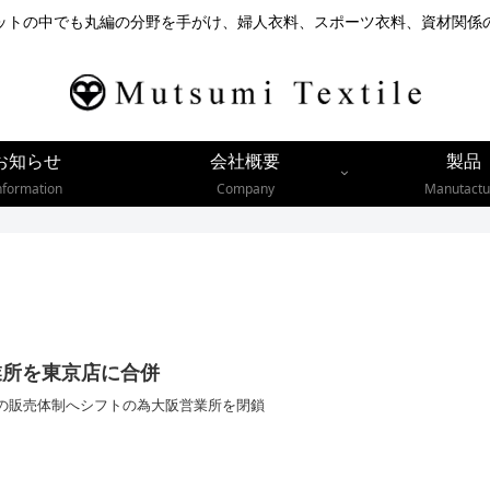
ットの中でも丸編の分野を手がけ、婦人衣料、スポーツ衣料、資材関係
お知らせ
会社概要
製品
nformation
Company
Manutactu
業所を東京店に合併
の販売体制へシフトの為大阪営業所を閉鎖