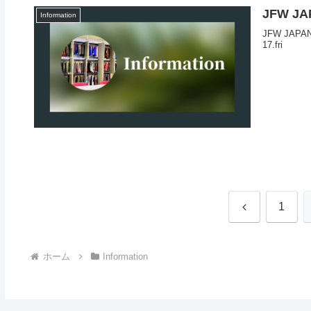
JFW JA
Information
JFW JAPAN
17.fri
前
1
へ
ホーム
Information