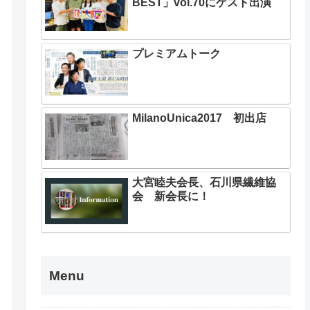
BEST」vol.70にゲスト出演
プレミアムトーク
MilanoUnica2017 初出店
大宮睦夫会長、石川県繊維協
会 新会長に！
Menu