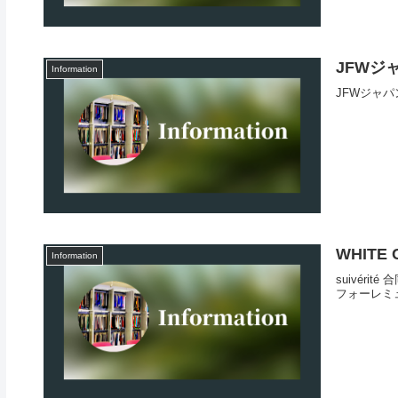
JFWジ
Information
JFWジャパン
WHITE C
Information
suivérité
フォーレミュ