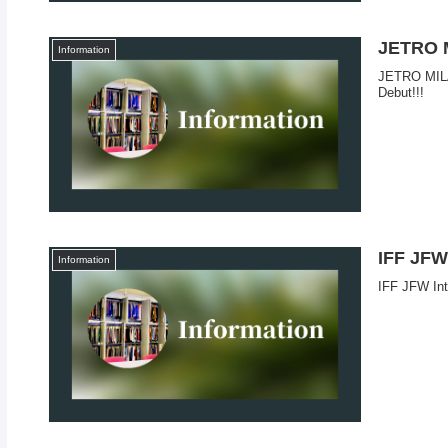
JETRO
Information
JETRO M
Debut!!!
IFF JFW 
Information
IFF JFW In